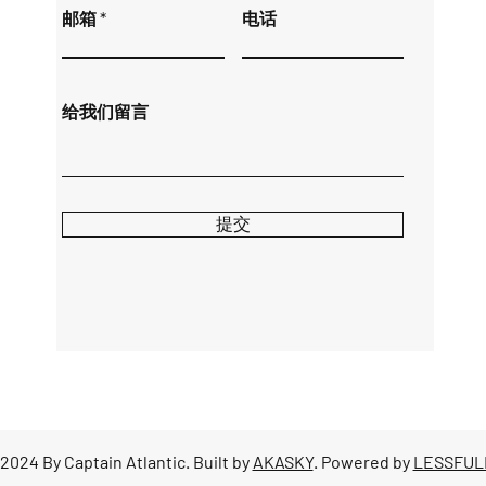
邮箱
电话
给我们留言
提交
2024 By Captain Atlantic. Built by
AKASKY
. Powered by
LESSFUL