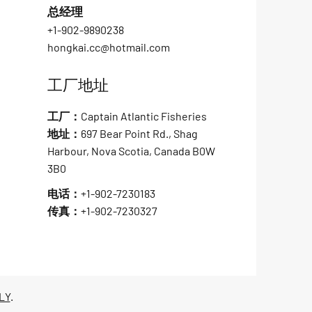
总经理
+1-902-9890238
hongkai.cc@hotmail.com
工厂地址
工厂：Captain Atlantic Fisheries
地址：697 Bear Point Rd., Shag
Harbour, Nova Scotia, Canada B0W
3B0
电话：+1-902-7230183
传真：+1-902-7230327
LY
.