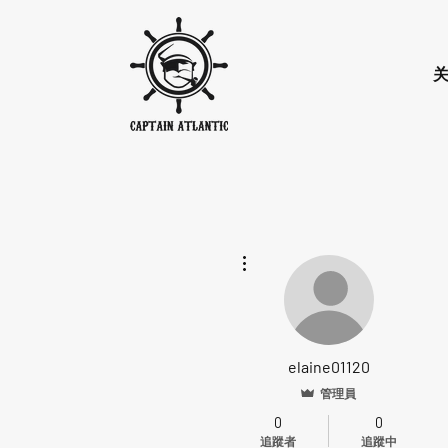
更多動作
elaine01120
管理員
0
0
追蹤者
追蹤中